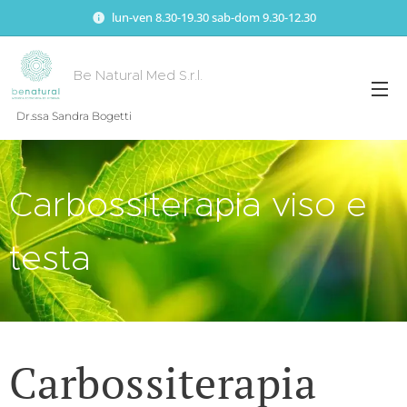
lun-ven 8.30-19.30 sab-dom 9.30-12.30
Be Natural Med S.r.l.
Dr.ssa Sandra Bogetti
Carbossiterapia viso e
testa
Carbossiterapia