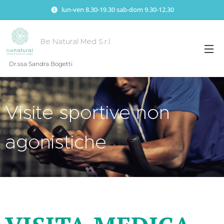
lun-ven 8.30-19.30 sab-dom 9.30-12.30
Be Natural Med S.r.l.
Dr.ssa Sandra Bogetti
Visite sportive non
agonistiche