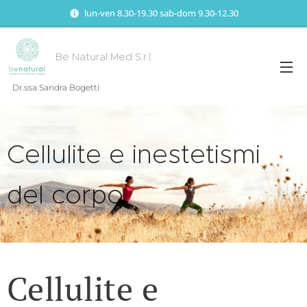
lun-ven 8.30-19.30 sab-dom 9.30-12.30
Be Natural Med S.r.l.
Dr.ssa Sandra Bogetti
Cellulite e inestetismi
del corpo
Cellulite e