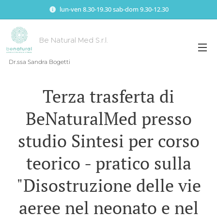
lun-ven 8.30-19.30 sab-dom 9.30-12.30
Be Natural Med S.r.l.
Dr.ssa Sandra Bogetti
Terza trasferta di
BeNaturalMed presso
studio Sintesi per corso
teorico - pratico sulla
"Disostruzione delle vie
aeree nel neonato e nel