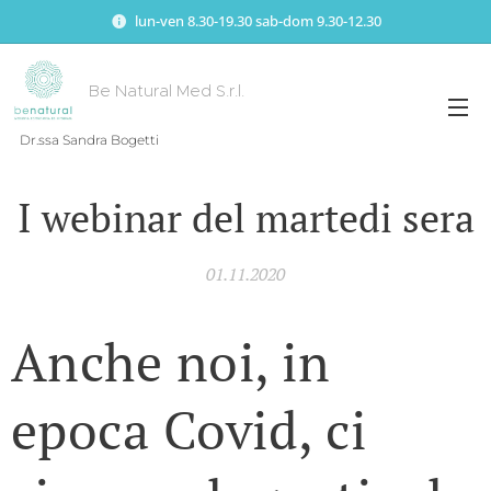
lun-ven 8.30-19.30 sab-dom 9.30-12.30
Be Natural Med S.r.l.
Dr.ssa Sandra Bogetti
I webinar del martedi sera
01.11.2020
Anche noi, in
epoca Covid, ci