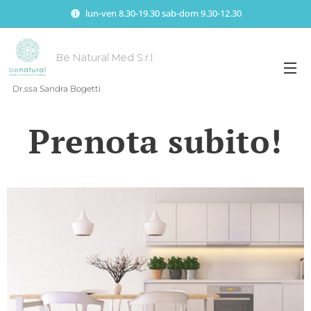
lun-ven 8.30-19.30 sab-dom 9.30-12.30
Be Natural Med S.r.l.
Dr.ssa Sandra Bogetti
Prenota subito!