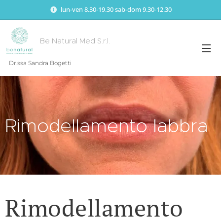
lun-ven 8.30-19.30 sab-dom 9.30-12.30
Be Natural Med S.r.l.
Dr.ssa Sandra Bogetti
Rimodellamento labbra
Rimodellamento