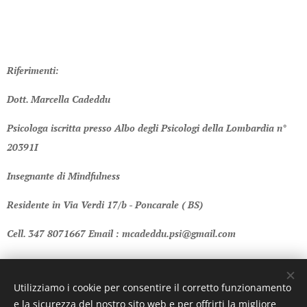
Riferimenti:
Dott. Marcella Cadeddu
Psicologa iscritta presso Albo degli Psicologi della Lombardia n°
20391I
Insegnante di Mindfulness
Residente in Via Verdi 17/b - Poncarale ( BS)
Cell. 347 8071667 Email : mcadeddu.psi@gmail.com
Share
Utilizziamo i cookie per consentire il corretto funzionamento
e la sicurezza del nostro sito web e per offrirti la migliore