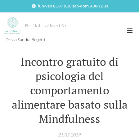
lun-ven 8.30-19.30 sab-dom 9.30-12.30
Be Natural Med S.r.l.
Dr.ssa Sandra Bogetti
Incontro gratuito di
psicologia del
comportamento
alimentare basato sulla
Mindfulness
21.03.2019