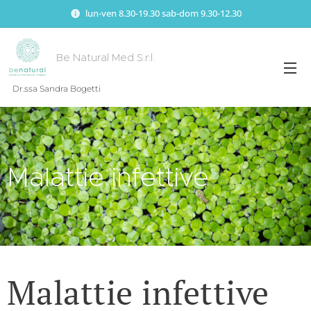
lun-ven 8.30-19.30 sab-dom 9.30-12.30
Be Natural Med S.r.l.
Dr.ssa Sandra Bogetti
Malattie infettive
Malattie infettive