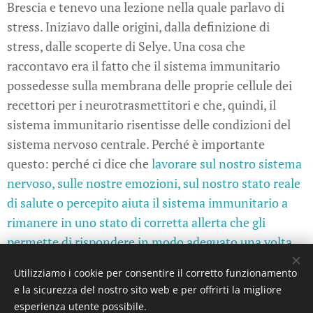
Brescia e tenevo una lezione nella quale parlavo di
stress. Iniziavo dalle origini, dalla definizione di
stress, dalle scoperte di Selye. Una cosa che
raccontavo era il fatto che il sistema immunitario
possedesse sulla membrana delle proprie cellule dei
recettori per i neurotrasmettitori e che, quindi, il
sistema immunitario risentisse delle condizioni del
sistema nervoso centrale. Perché è importante
questo: perché ci dice che
lavorare sul nostro sistema
nervoso, sulle nostre emozioni, sul nostro stato reale
di salute o percepito aiuta il sistema immunitario a
rimanere in uno stato di corretta allerta che gli
permette di rispondere in modo adeguato una volta
attivato da un agente estraneo possibilmente
Utilizziamo i cookie per consentire il corretto funzionamento
patogeno
.
e la sicurezza del nostro sito web e per offrirti la migliore
esperienza utente possibile.