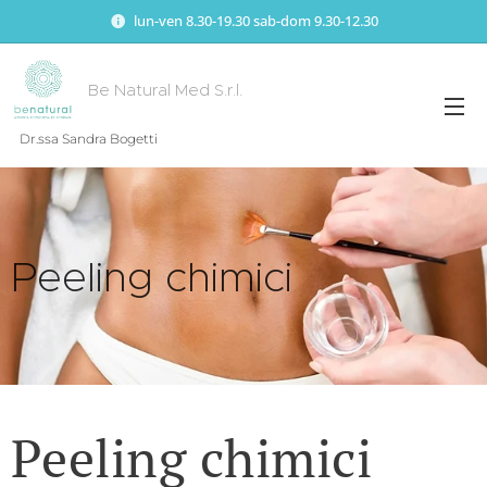
lun-ven 8.30-19.30 sab-dom 9.30-12.30
Be Natural Med S.r.l.
Dr.ssa Sandra Bogetti
Peeling chimici
Peeling chimici